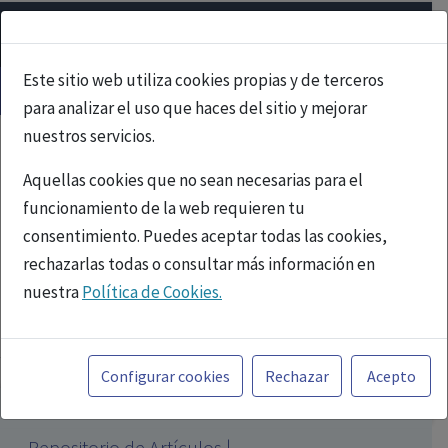
Este sitio web utiliza cookies propias y de terceros
para analizar el uso que haces del sitio y mejorar
nuestros servicios.
Aquellas cookies que no sean necesarias para el
funcionamiento de la web requieren tu
consentimiento. Puedes aceptar todas las cookies,
rechazarlas todas o consultar más información en
nuestra
Política de Cookies.
PUBLICIDAD
Toda la información incluida en la Página Web está
referida a productos del mercado español y, por
Configurar cookies
Rechazar
Acepto
tanto, dirigida a profesionales sanitarios legalmente
facultados para prescribir o dispensar medicamentos
Repositorio de Artículos |