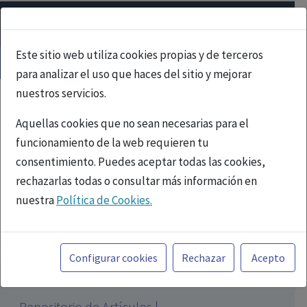
Este sitio web utiliza cookies propias y de terceros
para analizar el uso que haces del sitio y mejorar
nuestros servicios.
Aquellas cookies que no sean necesarias para el
funcionamiento de la web requieren tu
consentimiento. Puedes aceptar todas las cookies,
rechazarlas todas o consultar más información en
nuestra
Política de Cookies.
PUBLICIDAD
Toda la información incluida en la Página Web está
referida a productos del mercado español y, por
Configurar cookies
Rechazar
Acepto
tanto, dirigida a profesionales sanitarios legalmente
facultados para prescribir o dispensar medicamentos
Repositorio de Artículos |