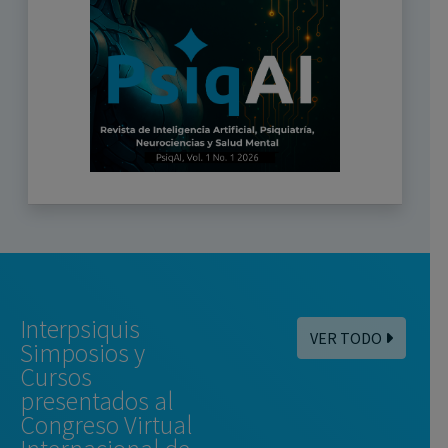
Interpsiquis
VER TODO
Simposios y
Cursos
presentados al
Congreso Virtual