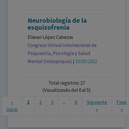
Neurobiología de la
esquizofrenia
Elieser López Cabezas
Congreso Virtual Internacional de
Psiquiatría, Psicología y Salud
Mental (Interpsiquis)
|
20/05/2022
Total registros: 27
(Visualizando del 0 al 5)
«
1
2
3
...
6
Siguiente
Final
Ne
Inicio
»
»