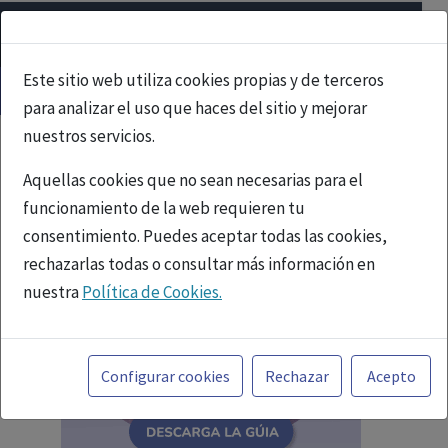
Este sitio web utiliza cookies propias y de terceros
para analizar el uso que haces del sitio y mejorar
nuestros servicios.
Aquellas cookies que no sean necesarias para el
funcionamiento de la web requieren tu
consentimiento. Puedes aceptar todas las cookies,
rechazarlas todas o consultar más información en
nuestra
Política de Cookies.
Toda la información incluida en la Página Web está
referida a productos del mercado español y, por
Configurar cookies
Rechazar
Acepto
tanto, dirigida a profesionales sanitarios legalmente
facultados para prescribir o dispensar medicamentos