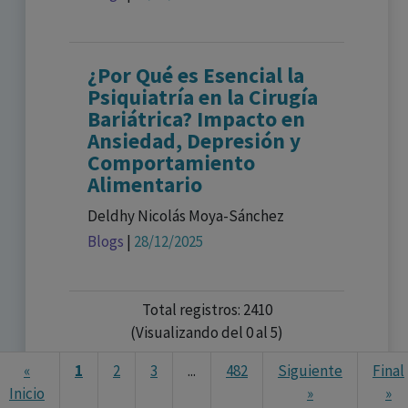
¿Por Qué es Esencial la
Psiquiatría en la Cirugía
Bariátrica? Impacto en
Ansiedad, Depresión y
Comportamiento
Alimentario
Deldhy Nicolás Moya-Sánchez
Blogs
|
28/12/2025
Total registros: 2410
(Visualizando del 0 al 5)
«
1
2
3
...
482
Siguiente
Final
Ne
Inicio
»
»