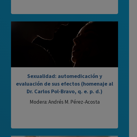
Sexualidad: automedicación y
evaluación de sus efectos (homenaje al
Dr. Carlos Pol-Bravo, q. e. p. d.)
Modera: Andrés M. Pérez-Acosta