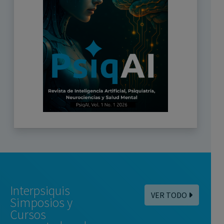
Interpsiquis
VER TODO
Simposios y
Cursos