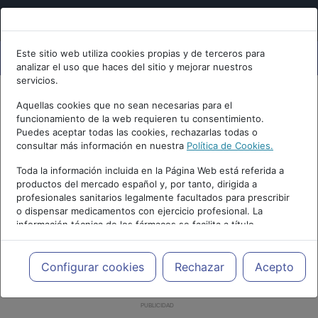
Este sitio web utiliza cookies propias y de terceros para
analizar el uso que haces del sitio y mejorar nuestros
servicios.
Aquellas cookies que no sean necesarias para el
funcionamiento de la web requieren tu consentimiento.
Puedes aceptar todas las cookies, rechazarlas todas o
consultar más información en nuestra
Política de Cookies.
Toda la información incluida en la Página Web está referida a
productos del mercado español y, por tanto, dirigida a
profesionales sanitarios legalmente facultados para prescribir
o dispensar medicamentos con ejercicio profesional. La
información técnica de los fármacos se facilita a título
meramente informativo, siendo responsabilidad de los
profesionales facultados prescribir medicamentos y decidir, en
cada caso concreto, el tratamiento más adecuado a las
Configurar cookies
Rechazar
Acepto
necesidades del paciente.
PUBLICIDAD