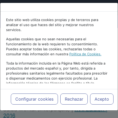
Este sitio web utiliza cookies propias y de terceros para
analizar el uso que haces del sitio y mejorar nuestros
servicios.
Aquellas cookies que no sean necesarias para el
funcionamiento de la web requieren tu consentimiento.
Puedes aceptar todas las cookies, rechazarlas todas o
consultar más información en nuestra
Política de Cookies.
PUBLICIDAD
Toda la información incluida en la Página Web está referida a
productos del mercado español y, por tanto, dirigida a
profesionales sanitarios legalmente facultados para prescribir
o dispensar medicamentos con ejercicio profesional. La
información técnica de los fármacos se facilita a título
meramente informativo, siendo responsabilidad de los
profesionales facultados prescribir medicamentos y decidir, en
Repositorio de Artículos
|
Congreso Virtual
cada caso concreto, el tratamiento más adecuado a las
Configurar cookies
Rechazar
Acepto
Internacional de Psiquiatría, Psicología y
necesidades del paciente.
Salud Mental (Interpsiquis)
|
XVII Edición |
2016