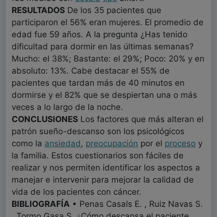
RESULTADOS
De los 35 pacientes que
participaron el 56% eran mujeres. El promedio de
edad fue 59 años. A la pregunta ¿Has tenido
dificultad para dormir en las últimas semanas?
Mucho: el 38%; Bastante: el 29%; Poco: 20% y en
absoluto: 13%. Cabe destacar el 55% de
pacientes que tardan más de 40 minutos en
dormirse y el 82% que se despiertan una o más
veces a lo largo de la noche.
CONCLUSIONES
Los factores que más alteran el
patrón sueño-descanso son los psicológicos
como la
ansiedad
,
preocupación
por el
proceso
y
la familia. Estos cuestionarios son fáciles de
realizar y nos permiten identificar los aspectos a
manejar e intervenir para mejorar la calidad de
vida de los pacientes con cáncer.
BIBLIOGRAFÍA
• Penas Casals E. , Ruiz Navas S.
, Tormo Gasa S. ¿Cómo descansa el paciente