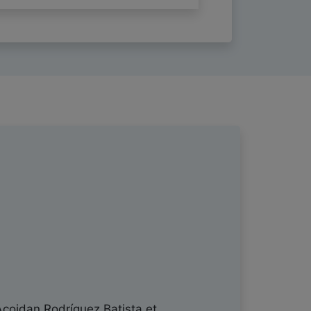
coidan Rodríguez Batista
et.