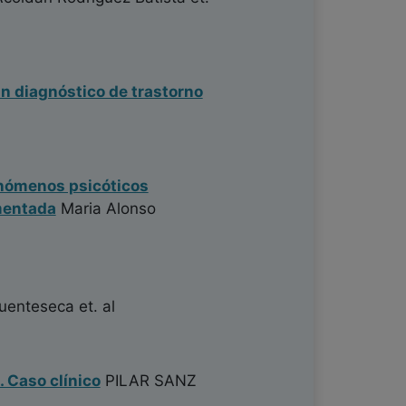
in diagnóstico de trastorno
enómenos psicóticos
mentada
Maria Alonso
Fuenteseca
et. al
 Caso clínico
PILAR SANZ