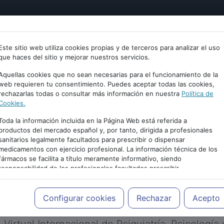
tría
Psicología
Neurociencia
Bienestar
Congreso
Este sitio web utiliza cookies propias y de terceros para analizar el uso
que haces del sitio y mejorar nuestros servicios.
Aquellas cookies que no sean necesarias para el funcionamiento de la
web requieren tu consentimiento. Puedes aceptar todas las cookies,
rechazarlas todas o consultar más información en nuestra
Política de
Cookies.
Toda la información incluida en la Página Web está referida a
productos del mercado español y, por tanto, dirigida a profesionales
sanitarios legalmente facultados para prescribir o dispensar
medicamentos con ejercicio profesional. La información técnica de los
PUBLICIDAD
fármacos se facilita a título meramente informativo, siendo
responsabilidad de los profesionales facultados prescribir
medicamentos y decidir, en cada caso concreto, el tratamiento más
adecuado a las necesidades del paciente.
Configurar cookies
Rechazar
Acepto