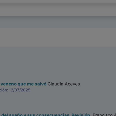
l veneno que me salvó
Claudia Aceves
ción: 12/07/2025
 del sueño y sus consecuencias. Revisión.
Francisco A