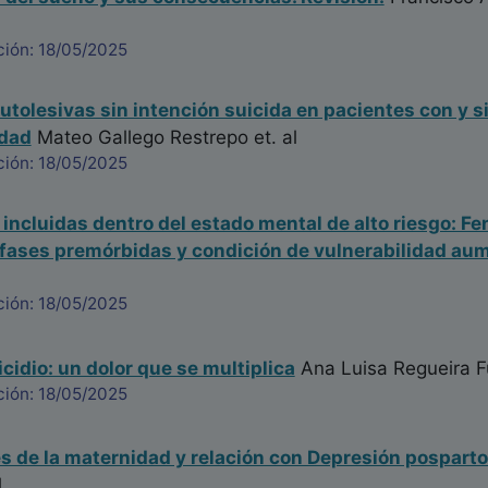
ción: 18/05/2025
tolesivas sin intención suicida en pacientes con y s
idad
Mateo Gallego Restrepo
et. al
ción: 18/05/2025
incluidas dentro del estado mental de alto riesgo: F
 fases premórbidas y condición de vulnerabilidad au
ción: 18/05/2025
cidio: un dolor que se multiplica
Ana Luisa Regueira 
ción: 18/05/2025
s de la maternidad y relación con Depresión posparto.
l