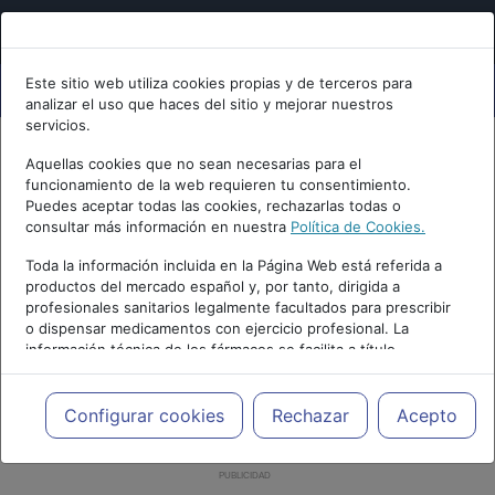
Este sitio web utiliza cookies propias y de terceros para
analizar el uso que haces del sitio y mejorar nuestros
servicios.
Aquellas cookies que no sean necesarias para el
funcionamiento de la web requieren tu consentimiento.
Puedes aceptar todas las cookies, rechazarlas todas o
consultar más información en nuestra
Política de Cookies.
Toda la información incluida en la Página Web está referida a
productos del mercado español y, por tanto, dirigida a
profesionales sanitarios legalmente facultados para prescribir
o dispensar medicamentos con ejercicio profesional. La
información técnica de los fármacos se facilita a título
meramente informativo, siendo responsabilidad de los
profesionales facultados prescribir medicamentos y decidir, en
cada caso concreto, el tratamiento más adecuado a las
Configurar cookies
Rechazar
Acepto
necesidades del paciente.
PUBLICIDAD