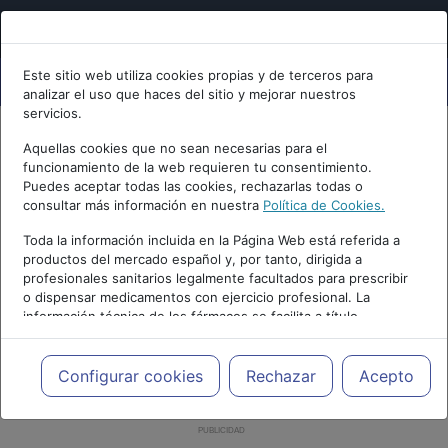
Este sitio web utiliza cookies propias y de terceros para
analizar el uso que haces del sitio y mejorar nuestros
servicios.
Aquellas cookies que no sean necesarias para el
funcionamiento de la web requieren tu consentimiento.
Puedes aceptar todas las cookies, rechazarlas todas o
consultar más información en nuestra
Política de Cookies.
Toda la información incluida en la Página Web está referida a
productos del mercado español y, por tanto, dirigida a
profesionales sanitarios legalmente facultados para prescribir
o dispensar medicamentos con ejercicio profesional. La
información técnica de los fármacos se facilita a título
meramente informativo, siendo responsabilidad de los
profesionales facultados prescribir medicamentos y decidir, en
cada caso concreto, el tratamiento más adecuado a las
Configurar cookies
Rechazar
Acepto
necesidades del paciente.
PUBLICIDAD