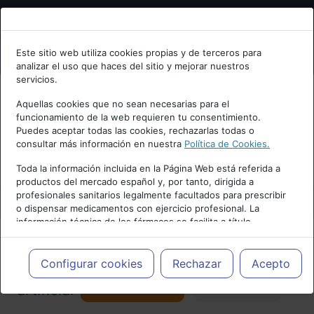
Bienvenid@ a psiquiatria.com
Este sitio web utiliza cookies propias y de terceros para
analizar el uso que haces del sitio y mejorar nuestros
Escribe tu Email
servicios.
Aquellas cookies que no sean necesarias para el
funcionamiento de la web requieren tu consentimiento.
Accede o regístrate con tu email.
Puedes aceptar todas las cookies, rechazarlas todas o
consultar más información en nuestra
Política de Cookies.
PUBLICIDAD
Toda la información incluida en la Página Web está referida a
productos del mercado español y, por tanto, dirigida a
Cancelar
profesionales sanitarios legalmente facultados para prescribir
o dispensar medicamentos con ejercicio profesional. La
información técnica de los fármacos se facilita a título
meramente informativo, siendo responsabilidad de los
profesionales facultados prescribir medicamentos y decidir, en
Actualidad y Artículos
|
Inteligencia
cada caso concreto, el tratamiento más adecuado a las
Configurar cookies
Rechazar
Acepto
necesidades del paciente.
Seguir
artificial
Favorito
173