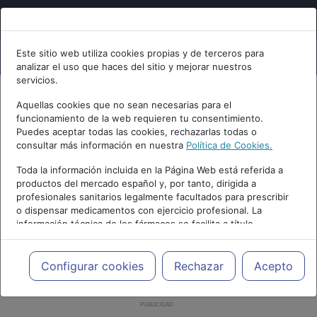
Este sitio web utiliza cookies propias y de terceros para
analizar el uso que haces del sitio y mejorar nuestros
servicios.
Aquellas cookies que no sean necesarias para el
funcionamiento de la web requieren tu consentimiento.
Puedes aceptar todas las cookies, rechazarlas todas o
consultar más información en nuestra
Política de Cookies.
Toda la información incluida en la Página Web está referida a
productos del mercado español y, por tanto, dirigida a
profesionales sanitarios legalmente facultados para prescribir
o dispensar medicamentos con ejercicio profesional. La
información técnica de los fármacos se facilita a título
meramente informativo, siendo responsabilidad de los
profesionales facultados prescribir medicamentos y decidir, en
cada caso concreto, el tratamiento más adecuado a las
Configurar cookies
Rechazar
Acepto
necesidades del paciente.
PUBLICIDAD