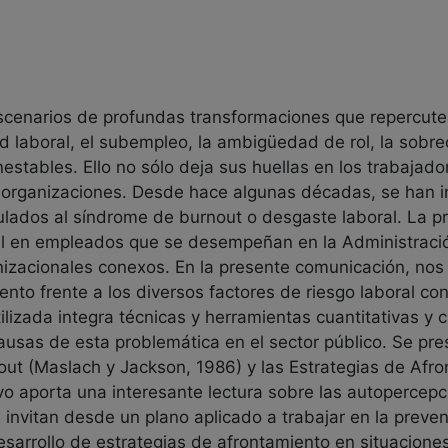
scenarios de profundas transformaciones que repercute
ad laboral, el subempleo, la ambigüedad de rol, la sobre
nestables. Ello no sólo deja sus huellas en los trabaja
 organizaciones. Desde hace algunas décadas, se han in
nculados al síndrome de burnout o desgaste laboral. La p
ral en empleados que se desempeñan en la Administraci
anizacionales conexos. En la presente comunicación, nos
ento frente a los diversos factores de riesgo laboral co
ilizada integra técnicas y herramientas cuantitativas y 
causas de esta problemática en el sector público. Se pr
nout (Maslach y Jackson, 1986) y las Estrategias de Afr
ivo aporta una interesante lectura sobre las autopercep
 invitan desde un plano aplicado a trabajar en la prevenc
desarrollo de estrategias de afrontamiento en situacione