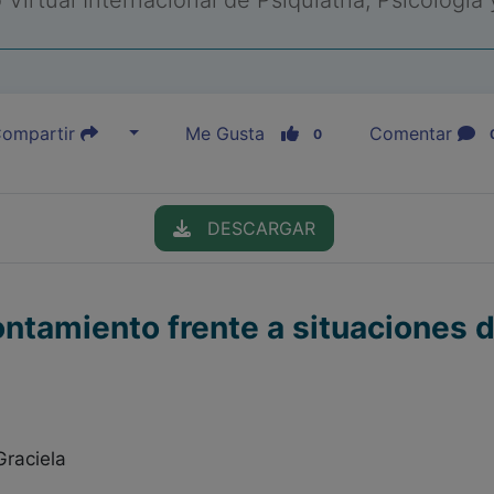
Virtual Internacional de Psiquiatría, Psicología
ompartir
Me Gusta
Comentar
0
DESCARGAR
rontamiento frente a situaciones 
Graciela