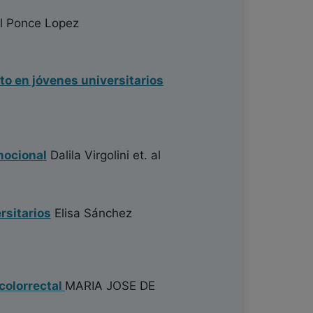
l Ponce Lopez
to en jóvenes universitarios
mocional
Dalila Virgolini
et. al
rsitarios
Elisa Sánchez
 colorrectal
MARIA JOSE DE