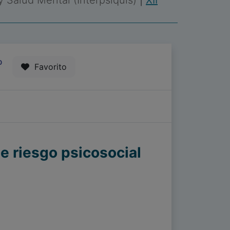
 y Salud Mental (Interpsiquis)
|
XII
0
Favorito
de riesgo psicosocial