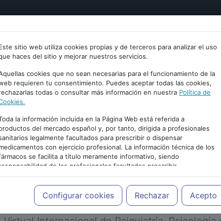
tría
Psicología
Neurociencia
Bienestar
Congreso
Este sitio web utiliza cookies propias y de terceros para analizar el uso
que haces del sitio y mejorar nuestros servicios.
Aquellas cookies que no sean necesarias para el funcionamiento de la
web requieren tu consentimiento. Puedes aceptar todas las cookies,
rechazarlas todas o consultar más información en nuestra
Política de
Cookies.
Toda la información incluida en la Página Web está referida a
productos del mercado español y, por tanto, dirigida a profesionales
sanitarios legalmente facultados para prescribir o dispensar
medicamentos con ejercicio profesional. La información técnica de los
PUBLICIDAD
fármacos se facilita a título meramente informativo, siendo
responsabilidad de los profesionales facultados prescribir
medicamentos y decidir, en cada caso concreto, el tratamiento más
adecuado a las necesidades del paciente.
Configurar cookies
Rechazar
Acepto