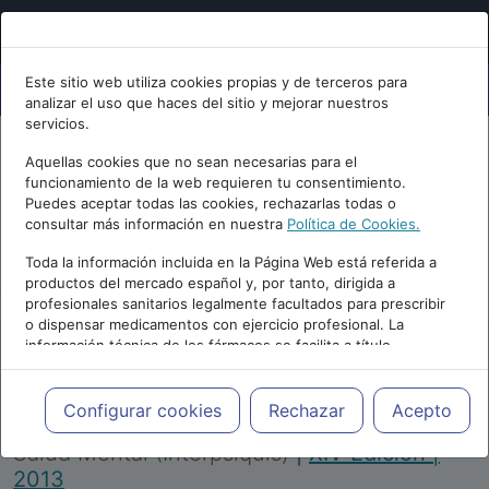
Este sitio web utiliza cookies propias y de terceros para
analizar el uso que haces del sitio y mejorar nuestros
servicios.
Aquellas cookies que no sean necesarias para el
funcionamiento de la web requieren tu consentimiento.
Puedes aceptar todas las cookies, rechazarlas todas o
consultar más información en nuestra
Política de Cookies.
PUBLICIDAD
Toda la información incluida en la Página Web está referida a
productos del mercado español y, por tanto, dirigida a
profesionales sanitarios legalmente facultados para prescribir
o dispensar medicamentos con ejercicio profesional. La
información técnica de los fármacos se facilita a título
meramente informativo, siendo responsabilidad de los
profesionales facultados prescribir medicamentos y decidir, en
Repositorio de Artículos
|
Congreso Virtual
cada caso concreto, el tratamiento más adecuado a las
Configurar cookies
Rechazar
Acepto
Internacional de Psiquiatría, Psicología y
necesidades del paciente.
Salud Mental (Interpsiquis)
|
XIV Edición |
2013