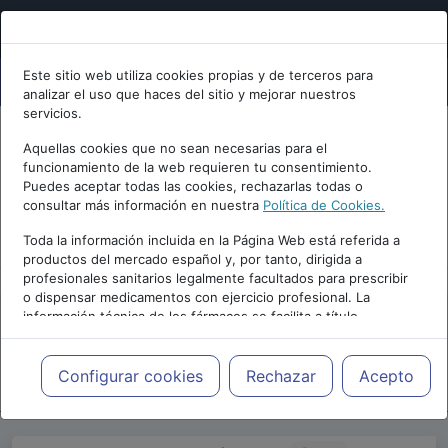
Este sitio web utiliza cookies propias y de terceros para
analizar el uso que haces del sitio y mejorar nuestros
servicios.
Aquellas cookies que no sean necesarias para el
funcionamiento de la web requieren tu consentimiento.
Puedes aceptar todas las cookies, rechazarlas todas o
consultar más información en nuestra
Política de Cookies.
PUBLICIDAD
Toda la información incluida en la Página Web está referida a
productos del mercado español y, por tanto, dirigida a
profesionales sanitarios legalmente facultados para prescribir
o dispensar medicamentos con ejercicio profesional. La
información técnica de los fármacos se facilita a título
meramente informativo, siendo responsabilidad de los
profesionales facultados prescribir medicamentos y decidir, en
Repositorio de Artículos
|
Psicologia.com
|
cada caso concreto, el tratamiento más adecuado a las
Configurar cookies
Rechazar
Acepto
24 Edición | 2020
necesidades del paciente.