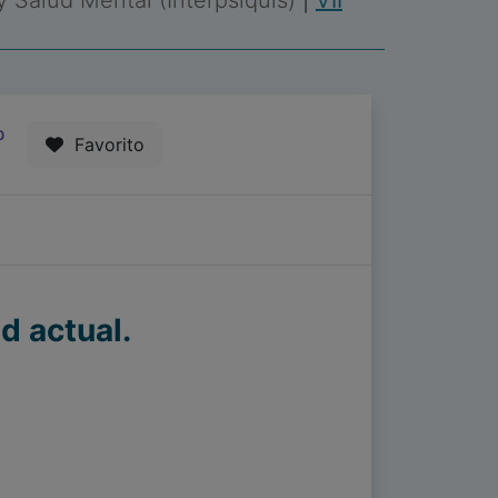
 y Salud Mental (Interpsiquis)
|
VII
0
Favorito
d actual.