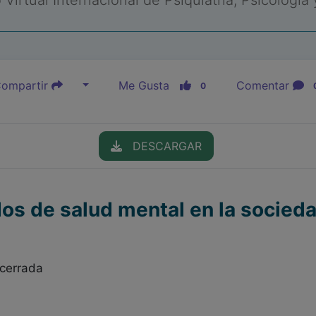
Virtual Internacional de Psiquiatría, Psicología
ompartir
Me Gusta
Comentar
0
DESCARGAR
dos de salud mental en la socieda
lcerrada