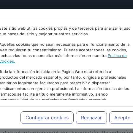
tría
Psicología
Neurociencia
Bienestar
Congreso
Este sitio web utiliza cookies propias y de terceros para analizar el uso
que haces del sitio y mejorar nuestros servicios.
Aquellas cookies que no sean necesarias para el funcionamiento de la
web requieren tu consentimiento. Puedes aceptar todas las cookies,
rechazarlas todas o consultar más información en nuestra
Política de
Cookies.
Toda la información incluida en la Página Web está referida a
productos del mercado español y, por tanto, dirigida a profesionales
sanitarios legalmente facultados para prescribir o dispensar
medicamentos con ejercicio profesional. La información técnica de los
PUBLICIDAD
fármacos se facilita a título meramente informativo, siendo
responsabilidad de los profesionales facultados prescribir
medicamentos y decidir, en cada caso concreto, el tratamiento más
adecuado a las necesidades del paciente.
Configurar cookies
Rechazar
Acepto