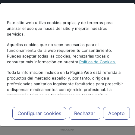
Este sitio web utiliza cookies propias y de terceros para
analizar el uso que haces del sitio y mejorar nuestros
servicios.
Aquellas cookies que no sean necesarias para el
funcionamiento de la web requieren tu consentimiento.
Puedes aceptar todas las cookies, rechazarlas todas o
consultar más información en nuestra
Política de Cookies.
Toda la información incluida en la Página Web está referida a
productos del mercado español y, por tanto, dirigida a
profesionales sanitarios legalmente facultados para prescribir
o dispensar medicamentos con ejercicio profesional. La
información técnica de los fármacos se facilita a título
meramente informativo, siendo responsabilidad de los
profesionales facultados prescribir medicamentos y decidir, en
cada caso concreto, el tratamiento más adecuado a las
Configurar cookies
Rechazar
Acepto
necesidades del paciente.
PUBLICIDAD