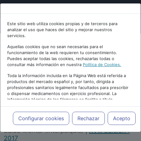
Este sitio web utiliza cookies propias y de terceros para
analizar el uso que haces del sitio y mejorar nuestros
servicios.
Aquellas cookies que no sean necesarias para el
funcionamiento de la web requieren tu consentimiento.
Puedes aceptar todas las cookies, rechazarlas todas o
consultar más información en nuestra
Política de Cookies.
PUBLICIDAD
Toda la información incluida en la Página Web está referida a
productos del mercado español y, por tanto, dirigida a
profesionales sanitarios legalmente facultados para prescribir
o dispensar medicamentos con ejercicio profesional. La
información técnica de los fármacos se facilita a título
meramente informativo, siendo responsabilidad de los
profesionales facultados prescribir medicamentos y decidir, en
Repositorio de Artículos
|
Congreso Virtual
cada caso concreto, el tratamiento más adecuado a las
Configurar cookies
Rechazar
Acepto
Internacional de Psiquiatría, Psicología y
necesidades del paciente.
Salud Mental (Interpsiquis)
|
XVIII Edición |
2017