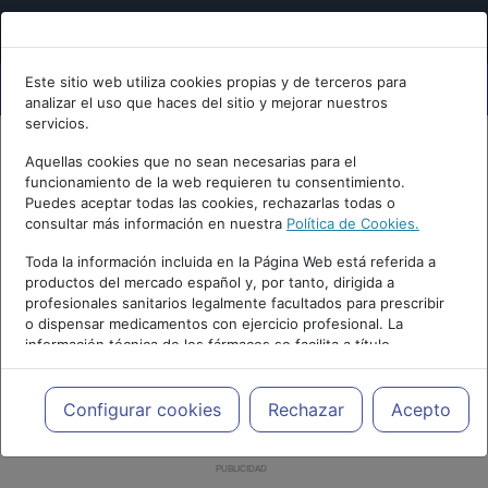
Este sitio web utiliza cookies propias y de terceros para
analizar el uso que haces del sitio y mejorar nuestros
servicios.
Aquellas cookies que no sean necesarias para el
funcionamiento de la web requieren tu consentimiento.
Puedes aceptar todas las cookies, rechazarlas todas o
consultar más información en nuestra
Política de Cookies.
Toda la información incluida en la Página Web está referida a
productos del mercado español y, por tanto, dirigida a
profesionales sanitarios legalmente facultados para prescribir
o dispensar medicamentos con ejercicio profesional. La
información técnica de los fármacos se facilita a título
meramente informativo, siendo responsabilidad de los
profesionales facultados prescribir medicamentos y decidir, en
cada caso concreto, el tratamiento más adecuado a las
Configurar cookies
Rechazar
Acepto
necesidades del paciente.
PUBLICIDAD