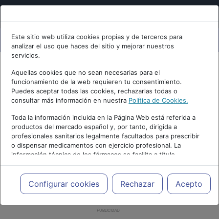
Este sitio web utiliza cookies propias y de terceros para
analizar el uso que haces del sitio y mejorar nuestros
servicios.
Aquellas cookies que no sean necesarias para el
funcionamiento de la web requieren tu consentimiento.
Puedes aceptar todas las cookies, rechazarlas todas o
consultar más información en nuestra
Política de Cookies.
Toda la información incluida en la Página Web está referida a
productos del mercado español y, por tanto, dirigida a
profesionales sanitarios legalmente facultados para prescribir
o dispensar medicamentos con ejercicio profesional. La
información técnica de los fármacos se facilita a título
meramente informativo, siendo responsabilidad de los
profesionales facultados prescribir medicamentos y decidir, en
cada caso concreto, el tratamiento más adecuado a las
Configurar cookies
Rechazar
Acepto
necesidades del paciente.
PUBLICIDAD