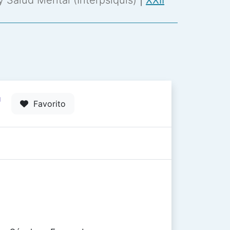
 y Salud Mental (Interpsiquis)
|
XXII
1
Favorito