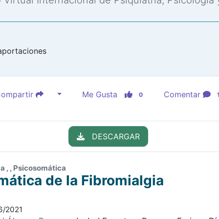
Virtual Internacional de Psiquiatría, Psicología
aportaciones
ompartir
Me Gusta
Comentar
0
DESCARGAR
 , , Psicosomática
ática de la Fibromialgia
6/2021