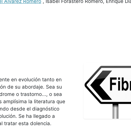
l Álvarez Romero
, Isabel Forastero Romero, Enrique D
nte en evolución tanto en
zón de su abordaje. Sea su
rome o trastorno..., o sea
 amplísima la literatura que
ando desde el diagnóstico
olución. Se ha llegado a
l tratar esta dolencia.