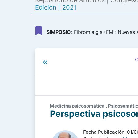
Repositorio de Artículos
|
Congreso 
Edición | 2021
SIMPOSIO:
Fibromialgia (FM): Nuevas 
C
Medicina psicosomática , Psicosomática
Perspectiva psicosom
Fecha Publicación: 01/0