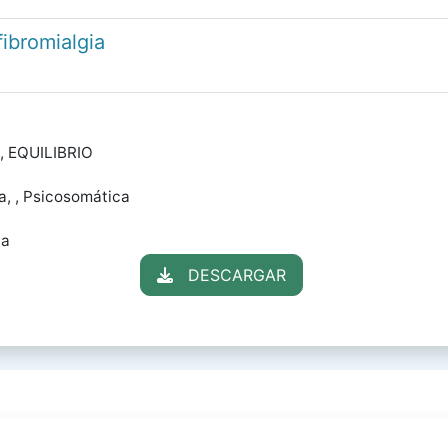
fibromialgia
, EQUILIBRIO
, , Psicosomática
la
DESCARGAR