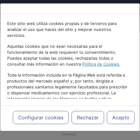
Este sitio web utiliza cookies propias y de terceros para
analizar el uso que haces del sitio y mejorar nuestros
servicios.
Aquellas cookies que no sean necesarias para el
funcionamiento de la web requieren tu consentimiento.
Puedes aceptar todas las cookies, rechazarlas todas o
consultar más información en nuestra
Política de Cookies.
Toda la información incluida en la Página Web está referida a
productos del mercado español y, por tanto, dirigida a
profesionales sanitarios legalmente facultados para prescribir
o dispensar medicamentos con ejercicio profesional. La
información técnica de los fármacos se facilita a título
meramente informativo, siendo responsabilidad de los
profesionales facultados prescribir medicamentos y decidir, en
cada caso concreto, el tratamiento más adecuado a las
Configurar cookies
Rechazar
Acepto
necesidades del paciente.
PUBLICIDAD