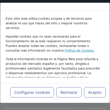
Este sitio web utiliza cookies propias y de terceros para
analizar el uso que haces del sitio y mejorar nuestros
servicios.
Aquellas cookies que no sean necesarias para el
funcionamiento de la web requieren tu consentimiento.
Puedes aceptar todas las cookies, rechazarlas todas o
consultar más información en nuestra
Política de Cookies.
PUBLICIDAD
Toda la información incluida en la Página Web está referida a
productos del mercado español y, por tanto, dirigida a
profesionales sanitarios legalmente facultados para prescribir
o dispensar medicamentos con ejercicio profesional. La
información técnica de los fármacos se facilita a título
meramente informativo, siendo responsabilidad de los
profesionales facultados prescribir medicamentos y decidir, en
Repositorio de Artículos
|
Blogs
|
Podcast
cada caso concreto, el tratamiento más adecuado a las
Configurar cookies
Rechazar
Acepto
Psiquiatría Today
|
necesidades del paciente.