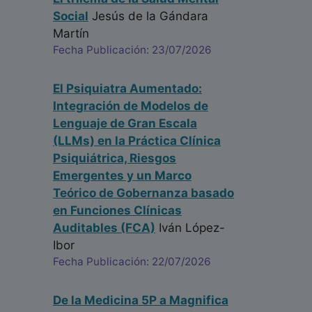
Social
Jesús de la Gándara
Martín
Fecha Publicación: 23/07/2026
El Psiquiatra Aumentado:
Integración de Modelos de
Lenguaje de Gran Escala
(LLMs) en la Práctica Clínica
Psiquiátrica, Riesgos
Emergentes y un Marco
Teórico de Gobernanza basado
en Funciones Clínicas
Auditables (FCA)
Iván López-
Ibor
Fecha Publicación: 22/07/2026
De la Medicina 5P a Magnifica