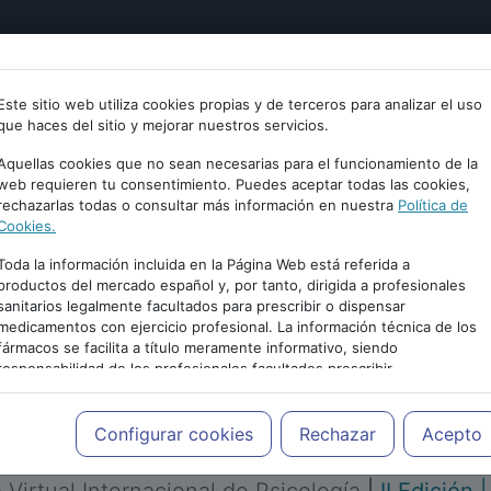
tría
Psicología
Neurociencia
Bienestar
Congreso
Este sitio web utiliza cookies propias y de terceros para analizar el uso
que haces del sitio y mejorar nuestros servicios.
Aquellas cookies que no sean necesarias para el funcionamiento de la
web requieren tu consentimiento. Puedes aceptar todas las cookies,
rechazarlas todas o consultar más información en nuestra
Política de
Cookies.
Toda la información incluida en la Página Web está referida a
productos del mercado español y, por tanto, dirigida a profesionales
sanitarios legalmente facultados para prescribir o dispensar
medicamentos con ejercicio profesional. La información técnica de los
PUBLICIDAD
fármacos se facilita a título meramente informativo, siendo
responsabilidad de los profesionales facultados prescribir
medicamentos y decidir, en cada caso concreto, el tratamiento más
adecuado a las necesidades del paciente.
Configurar cookies
Rechazar
Acepto