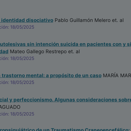
 identidad disociativo
Pablo Guillamón Melero
et. al
ción: 18/05/2025
tolesivas sin intención suicida en pacientes con y s
idad
Mateo Gallego Restrepo
et. al
ción: 18/05/2025
 trastorno mental: a propósito de un caso
MARÍA MAR
ción: 18/05/2025
ial y perfeccionismo. Algunas consideraciones sobre
 AGUADO
ción: 18/05/2025
opsiquiátrico de un Traumatismo Craneoencefálico: 