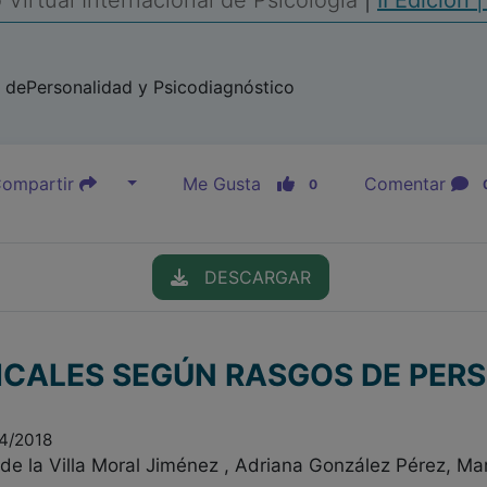
Virtual Internacional de Psicología
|
II Edición 
s dePersonalidad y Psicodiagnóstico
ompartir
Me Gusta
Comentar
0
DESCARGAR
ICALES SEGÚN RASGOS DE PER
04/2018
de la Villa Moral Jiménez , Adriana González Pérez, Ma