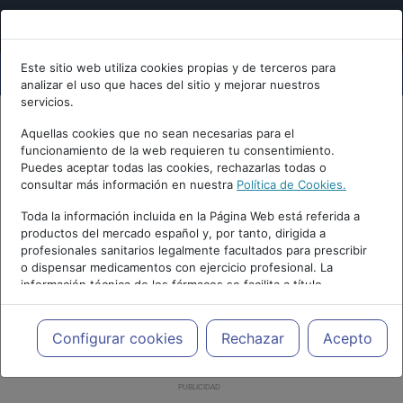
Este sitio web utiliza cookies propias y de terceros para
analizar el uso que haces del sitio y mejorar nuestros
servicios.
Aquellas cookies que no sean necesarias para el
funcionamiento de la web requieren tu consentimiento.
Puedes aceptar todas las cookies, rechazarlas todas o
consultar más información en nuestra
Política de Cookies.
Toda la información incluida en la Página Web está referida a
productos del mercado español y, por tanto, dirigida a
profesionales sanitarios legalmente facultados para prescribir
o dispensar medicamentos con ejercicio profesional. La
información técnica de los fármacos se facilita a título
meramente informativo, siendo responsabilidad de los
profesionales facultados prescribir medicamentos y decidir, en
cada caso concreto, el tratamiento más adecuado a las
Configurar cookies
Rechazar
Acepto
necesidades del paciente.
PUBLICIDAD