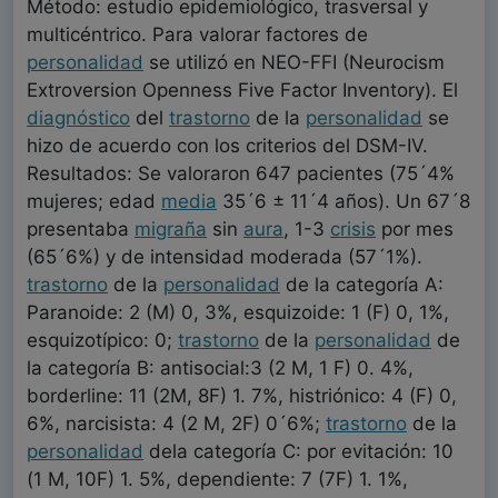
Método: estudio epidemiológico, trasversal y
multicéntrico. Para valorar factores de
personalidad
se utilizó en NEO-FFI (Neurocism
Extroversion Openness Five Factor Inventory). El
diagnóstico
del
trastorno
de la
personalidad
se
hizo de acuerdo con los criterios del DSM-IV.
Resultados: Se valoraron 647 pacientes (75´4%
mujeres; edad
media
35´6 ± 11´4 años). Un 67´8
presentaba
migraña
sin
aura
, 1-3
crisis
por mes
(65´6%) y de intensidad moderada (57´1%).
trastorno
de la
personalidad
de la categoría A:
Paranoide: 2 (M) 0, 3%, esquizoide: 1 (F) 0, 1%,
esquizotípico: 0;
trastorno
de la
personalidad
de
la categoría B: antisocial:3 (2 M, 1 F) 0. 4%,
borderline: 11 (2M, 8F) 1. 7%, histriónico: 4 (F) 0,
6%, narcisista: 4 (2 M, 2F) 0´6%;
trastorno
de la
personalidad
dela categoría C: por evitación: 10
(1 M, 10F) 1. 5%, dependiente: 7 (7F) 1. 1%,