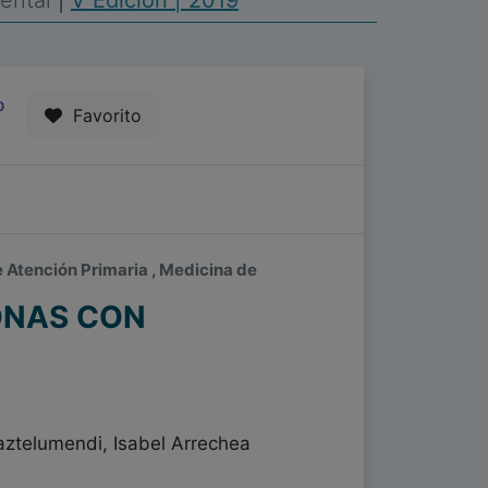
Mental
|
V Edición | 2019
0
Favorito
e Atención Primaria , Medicina de
ONAS CON
ztelumendi, Isabel Arrechea