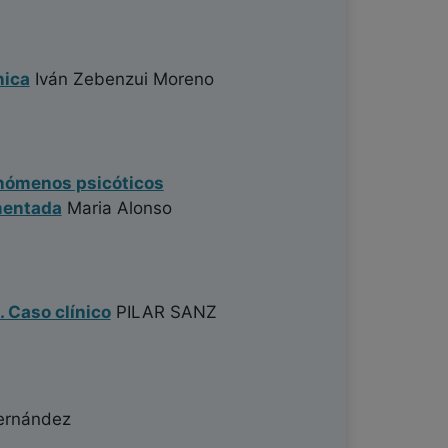
nica
Iván Zebenzui Moreno
enómenos psicóticos
mentada
Maria Alonso
 Caso clínico
PILAR SANZ
ernández