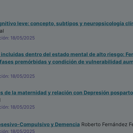
gnitivo leve: concepto, subtipos y neuropsicología clí
al
ción: 18/05/2025
incluidas dentro del estado mental de alto riesgo: F
 fases premórbidas y condición de vulnerabilidad au
ción: 18/05/2025
s de la maternidad y relación con Depresión posparto.
l
ción: 18/05/2025
bsesivo-Compulsivo y Demencia
Roberto Fernández F
ción: 18/05/2025