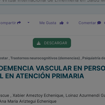
Virtual Internacional de Enfermería en Salud 
ompartir
Me Gusta
Comentar
0
DESCARGAR
estar , Trastornos neurocognitivos (demencias) , Psiquiatría d
 DEMENCIA VASCULAR EN PERS
 EN ATENCIÓN PRIMARIA
scue , Xabier Ameztoy Echenique, Loinaz Azurmendi Ga
 Ana Maria Ariztegui Echenique