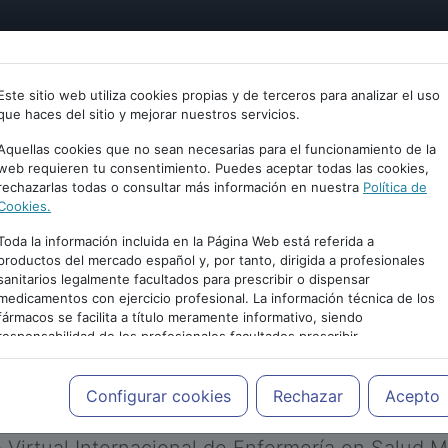
tría
Psicología
Neurociencia
Bienestar
Congreso
Este sitio web utiliza cookies propias y de terceros para analizar el uso
que haces del sitio y mejorar nuestros servicios.
Aquellas cookies que no sean necesarias para el funcionamiento de la
web requieren tu consentimiento. Puedes aceptar todas las cookies,
rechazarlas todas o consultar más información en nuestra
Política de
Cookies.
Toda la información incluida en la Página Web está referida a
productos del mercado español y, por tanto, dirigida a profesionales
sanitarios legalmente facultados para prescribir o dispensar
medicamentos con ejercicio profesional. La información técnica de los
PUBLICIDAD
fármacos se facilita a título meramente informativo, siendo
responsabilidad de los profesionales facultados prescribir
medicamentos y decidir, en cada caso concreto, el tratamiento más
adecuado a las necesidades del paciente.
Configurar cookies
Rechazar
Acepto