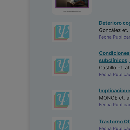
Deterioro co
González
et. 
Fecha Publica
Condiciones 
subclínicos,
Castillo
et. al
Fecha Publica
Implicacione
MONGE
et. a
Fecha Publica
Trastorno O
Fecha Publica