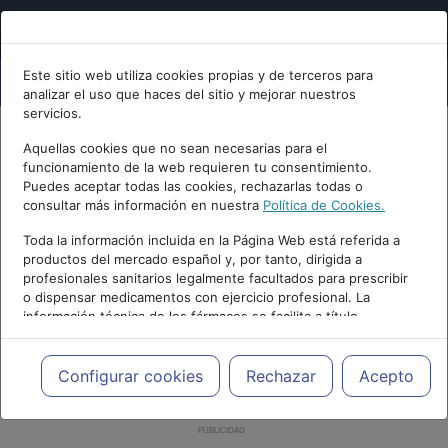
Este sitio web utiliza cookies propias y de terceros para
analizar el uso que haces del sitio y mejorar nuestros
servicios.
Aquellas cookies que no sean necesarias para el
funcionamiento de la web requieren tu consentimiento.
Puedes aceptar todas las cookies, rechazarlas todas o
consultar más información en nuestra
Política de Cookies.
Toda la información incluida en la Página Web está referida a
productos del mercado español y, por tanto, dirigida a
profesionales sanitarios legalmente facultados para prescribir
o dispensar medicamentos con ejercicio profesional. La
información técnica de los fármacos se facilita a título
meramente informativo, siendo responsabilidad de los
profesionales facultados prescribir medicamentos y decidir, en
cada caso concreto, el tratamiento más adecuado a las
Configurar cookies
Rechazar
Acepto
necesidades del paciente.
PUBLICIDAD