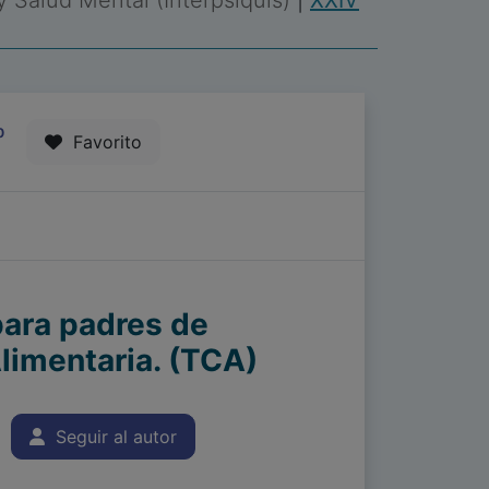
 y Salud Mental (Interpsiquis)
|
XXIV
0
Favorito
para padres de
limentaria. (TCA)
Seguir al autor