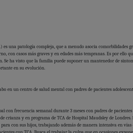
A) es una patología compleja, que a menudo asocia comorbilidades g
rno, con casos más graves y en edades más tempranas. Es por ello qu
n. Se ha visto que la familia puede suponer un mantenedor de sintom
tante en su evolución.
cabo en un centro de salud mental con padres de pacientes adolescen
pal con frecuencia semanal durante 3 meses con padres de pacientes 
 de crianza y en programa de TCA de Hospital Maudsley de Londres. 
s para con sus hijos, trabajando además de manera intensiva en vía
pacientes con TCA. Busca el trabajar la culpa que en ocasiones expon