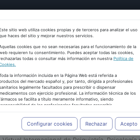
tría
Psicología
Neurociencia
Bienestar
Congreso
Este sitio web utiliza cookies propias y de terceros para analizar el uso
que haces del sitio y mejorar nuestros servicios.
Aquellas cookies que no sean necesarias para el funcionamiento de la
web requieren tu consentimiento. Puedes aceptar todas las cookies,
rechazarlas todas o consultar más información en nuestra
Política de
Cookies.
Toda la información incluida en la Página Web está referida a
productos del mercado español y, por tanto, dirigida a profesionales
sanitarios legalmente facultados para prescribir o dispensar
medicamentos con ejercicio profesional. La información técnica de los
PUBLICIDAD
fármacos se facilita a título meramente informativo, siendo
responsabilidad de los profesionales facultados prescribir
medicamentos y decidir, en cada caso concreto, el tratamiento más
adecuado a las necesidades del paciente.
Configurar cookies
Rechazar
Acepto