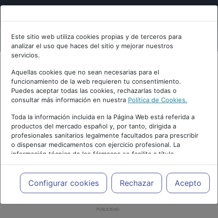
Este sitio web utiliza cookies propias y de terceros para
analizar el uso que haces del sitio y mejorar nuestros
servicios.
Aquellas cookies que no sean necesarias para el
funcionamiento de la web requieren tu consentimiento.
Puedes aceptar todas las cookies, rechazarlas todas o
consultar más información en nuestra
Política de Cookies.
Toda la información incluida en la Página Web está referida a
productos del mercado español y, por tanto, dirigida a
profesionales sanitarios legalmente facultados para prescribir
o dispensar medicamentos con ejercicio profesional. La
información técnica de los fármacos se facilita a título
meramente informativo, siendo responsabilidad de los
profesionales facultados prescribir medicamentos y decidir, en
cada caso concreto, el tratamiento más adecuado a las
Configurar cookies
Rechazar
Acepto
necesidades del paciente.
PUBLICIDAD