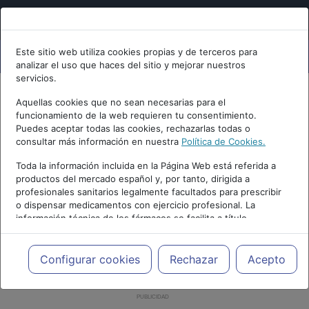
Este sitio web utiliza cookies propias y de terceros para
analizar el uso que haces del sitio y mejorar nuestros
servicios.
Aquellas cookies que no sean necesarias para el
funcionamiento de la web requieren tu consentimiento.
Puedes aceptar todas las cookies, rechazarlas todas o
consultar más información en nuestra
Política de Cookies.
Toda la información incluida en la Página Web está referida a
productos del mercado español y, por tanto, dirigida a
profesionales sanitarios legalmente facultados para prescribir
o dispensar medicamentos con ejercicio profesional. La
información técnica de los fármacos se facilita a título
meramente informativo, siendo responsabilidad de los
profesionales facultados prescribir medicamentos y decidir, en
cada caso concreto, el tratamiento más adecuado a las
Configurar cookies
Rechazar
Acepto
necesidades del paciente.
PUBLICIDAD