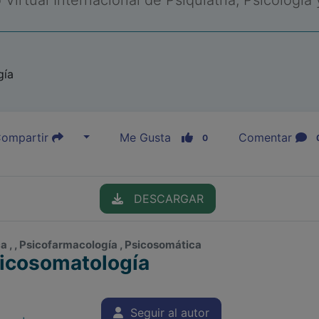
Virtual Internacional de Psiquiatría, Psicología
gía
ompartir
Me Gusta
Comentar
0
DESCARGAR
 , , Psicofarmacología , Psicosomática
icosomatología
Seguir al autor