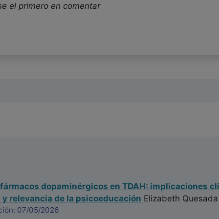
se el primero en comentar
fármacos dopaminérgicos en TDAH: implicaciones clí
 y relevancia de la psicoeducación
Elizabeth Quesada 
ción: 07/05/2026