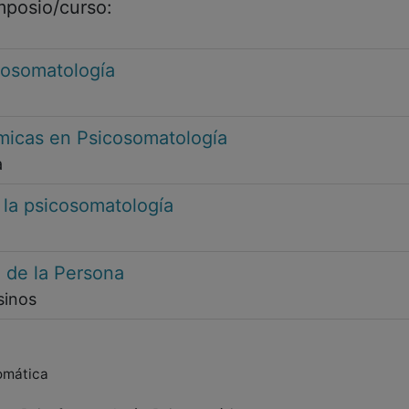
imposio/curso:
cosomatología
émicas en Psicosomatología
a
la psicosomatología
a de la Persona
sinos
omática