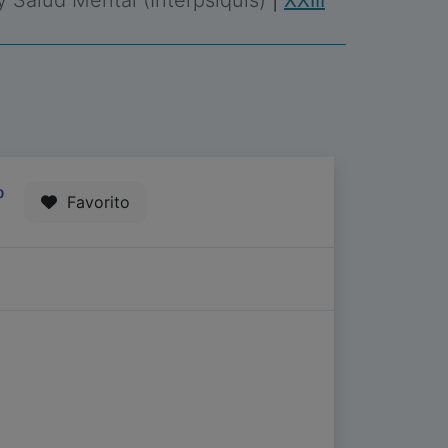
 y Salud Mental (Interpsiquis)
|
XXIII
0
Favorito