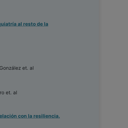
iatría al resto de la
 González
et. al
ro
et. al
ación con la resiliencia.