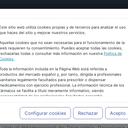
tría
Psicología
Neurociencia
Bienestar
Congreso
Este sitio web utiliza cookies propias y de terceros para analizar el uso
que haces del sitio y mejorar nuestros servicios.
Aquellas cookies que no sean necesarias para el funcionamiento de la
web requieren tu consentimiento. Puedes aceptar todas las cookies,
rechazarlas todas o consultar más información en nuestra
Política de
Cookies.
Toda la información incluida en la Página Web está referida a
productos del mercado español y, por tanto, dirigida a profesionales
sanitarios legalmente facultados para prescribir o dispensar
medicamentos con ejercicio profesional. La información técnica de los
PUBLICIDAD
fármacos se facilita a título meramente informativo, siendo
responsabilidad de los profesionales facultados prescribir
medicamentos y decidir, en cada caso concreto, el tratamiento más
adecuado a las necesidades del paciente.
Configurar cookies
Rechazar
Acepto