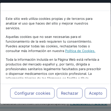
Este sitio web utiliza cookies propias y de terceros para
analizar el uso que haces del sitio y mejorar nuestros
servicios.
Aquellas cookies que no sean necesarias para el
funcionamiento de la web requieren tu consentimiento.
Puedes aceptar todas las cookies, rechazarlas todas o
consultar más información en nuestra
Política de Cookies.
PUBLICIDAD
Toda la información incluida en la Página Web está referida a
productos del mercado español y, por tanto, dirigida a
profesionales sanitarios legalmente facultados para prescribir
o dispensar medicamentos con ejercicio profesional. La
información técnica de los fármacos se facilita a título
meramente informativo, siendo responsabilidad de los
profesionales facultados prescribir medicamentos y decidir, en
Repositorio de Artículos
|
Congreso Virtual
cada caso concreto, el tratamiento más adecuado a las
Configurar cookies
Rechazar
Acepto
Internacional de Psiquiatría, Psicología y
necesidades del paciente.
Salud Mental (Interpsiquis)
|
I Edición | 2000