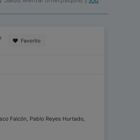
 y Salud Mental (Interpsiquis)
|
XXI
0
Favorito
rasco Falcón, Pablo Reyes Hurtado,