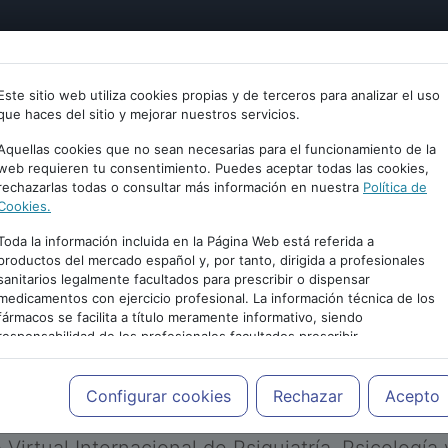
tría
Psicología
Neurociencia
Bienestar
Congreso
Este sitio web utiliza cookies propias y de terceros para analizar el uso
que haces del sitio y mejorar nuestros servicios.
Aquellas cookies que no sean necesarias para el funcionamiento de la
web requieren tu consentimiento. Puedes aceptar todas las cookies,
rechazarlas todas o consultar más información en nuestra
Política de
Cookies.
Toda la información incluida en la Página Web está referida a
productos del mercado español y, por tanto, dirigida a profesionales
sanitarios legalmente facultados para prescribir o dispensar
medicamentos con ejercicio profesional. La información técnica de los
PUBLICIDAD
fármacos se facilita a título meramente informativo, siendo
responsabilidad de los profesionales facultados prescribir
medicamentos y decidir, en cada caso concreto, el tratamiento más
adecuado a las necesidades del paciente.
Configurar cookies
Rechazar
Acepto