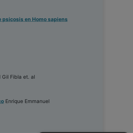
de psicosis en Homo sapiens
 Gil Fibla
et. al
co
Enrique Emmanuel