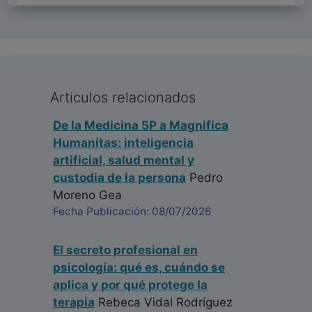
Articulos relacionados
De la Medicina 5P a Magnifica
Humanitas: inteligencia
artificial, salud mental y
custodia de la persona
Pedro
Moreno Gea
Fecha Publicación: 08/07/2026
El secreto profesional en
psicología: qué es, cuándo se
aplica y por qué protege la
terapia
Rebeca Vidal Rodríguez