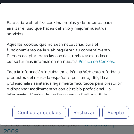
Este sitio web utiliza cookies propias y de terceros para
analizar el uso que haces del sitio y mejorar nuestros
servicios.
Aquellas cookies que no sean necesarias para el
funcionamiento de la web requieren tu consentimiento.
Puedes aceptar todas las cookies, rechazarlas todas o
consultar más información en nuestra
Política de Cookies.
PUBLICIDAD
Toda la información incluida en la Página Web está referida a
productos del mercado español y, por tanto, dirigida a
profesionales sanitarios legalmente facultados para prescribir
o dispensar medicamentos con ejercicio profesional. La
información técnica de los fármacos se facilita a título
meramente informativo, siendo responsabilidad de los
profesionales facultados prescribir medicamentos y decidir, en
Repositorio de Artículos
|
Congreso Virtual
cada caso concreto, el tratamiento más adecuado a las
Configurar cookies
Rechazar
Acepto
Internacional de Psiquiatría, Psicología y
necesidades del paciente.
Salud Mental (Interpsiquis)
|
X Edición |
2009