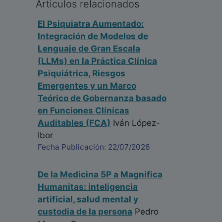
Articulos relacionados
El Psiquiatra Aumentado:
Integración de Modelos de
Lenguaje de Gran Escala
(LLMs) en la Práctica Clínica
Psiquiátrica, Riesgos
Emergentes y un Marco
Teórico de Gobernanza basado
en Funciones Clínicas
Auditables (FCA)
Iván López-
Ibor
Fecha Publicación: 22/07/2026
De la Medicina 5P a Magnifica
Humanitas: inteligencia
artificial, salud mental y
custodia de la persona
Pedro