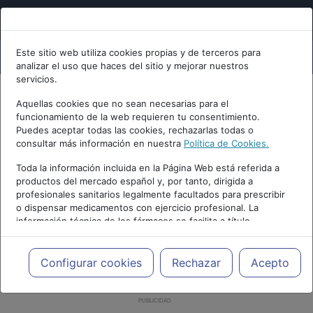
Este sitio web utiliza cookies propias y de terceros para
analizar el uso que haces del sitio y mejorar nuestros
servicios.
Aquellas cookies que no sean necesarias para el
funcionamiento de la web requieren tu consentimiento.
Puedes aceptar todas las cookies, rechazarlas todas o
consultar más información en nuestra
Política de Cookies.
Toda la información incluida en la Página Web está referida a
productos del mercado español y, por tanto, dirigida a
profesionales sanitarios legalmente facultados para prescribir
o dispensar medicamentos con ejercicio profesional. La
información técnica de los fármacos se facilita a título
meramente informativo, siendo responsabilidad de los
profesionales facultados prescribir medicamentos y decidir, en
cada caso concreto, el tratamiento más adecuado a las
Configurar cookies
Rechazar
Acepto
necesidades del paciente.
PUBLICIDAD