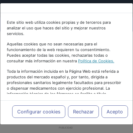
Este sitio web utiliza cookies propias y de terceros para
analizar el uso que haces del sitio y mejorar nuestros
servicios.
Aquellas cookies que no sean necesarias para el
funcionamiento de la web requieren tu consentimiento.
Puedes aceptar todas las cookies, rechazarlas todas o
consultar más información en nuestra
Política de Cookies.
Toda la información incluida en la Página Web está referida a
productos del mercado español y, por tanto, dirigida a
profesionales sanitarios legalmente facultados para prescribir
o dispensar medicamentos con ejercicio profesional. La
información técnica de los fármacos se facilita a título
meramente informativo, siendo responsabilidad de los
profesionales facultados prescribir medicamentos y decidir, en
cada caso concreto, el tratamiento más adecuado a las
Configurar cookies
Rechazar
Acepto
necesidades del paciente.
PUBLICIDAD