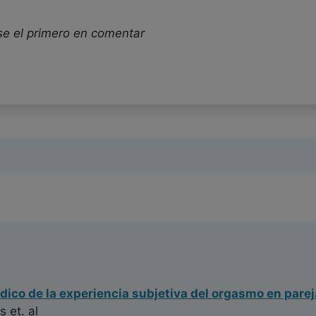
se el primero en comentar
dico de la experiencia subjetiva del orgasmo en pare
s
et. al