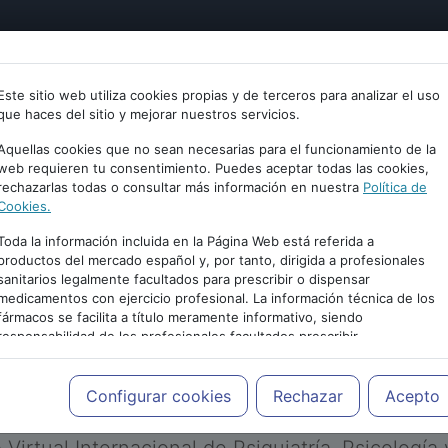
tría
Psicología
Neurociencia
Bienestar
Congreso
Este sitio web utiliza cookies propias y de terceros para analizar el uso
que haces del sitio y mejorar nuestros servicios.
Aquellas cookies que no sean necesarias para el funcionamiento de la
web requieren tu consentimiento. Puedes aceptar todas las cookies,
rechazarlas todas o consultar más información en nuestra
Política de
Cookies.
Toda la información incluida en la Página Web está referida a
productos del mercado español y, por tanto, dirigida a profesionales
sanitarios legalmente facultados para prescribir o dispensar
medicamentos con ejercicio profesional. La información técnica de los
PUBLICIDAD
fármacos se facilita a título meramente informativo, siendo
responsabilidad de los profesionales facultados prescribir
medicamentos y decidir, en cada caso concreto, el tratamiento más
adecuado a las necesidades del paciente.
Configurar cookies
Rechazar
Acepto