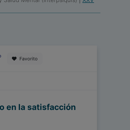
 y Salud Mental (Interpsiquis)
|
XXV
0
Favorito
 en la satisfacción