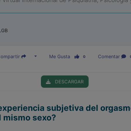
Virtual Internacional de Psiquiatría, Psicología
 LGB
ompartir
Me Gusta
Comentar
0
DESCARGAR
experiencia subjetiva del orgasmo
el mismo sexo?