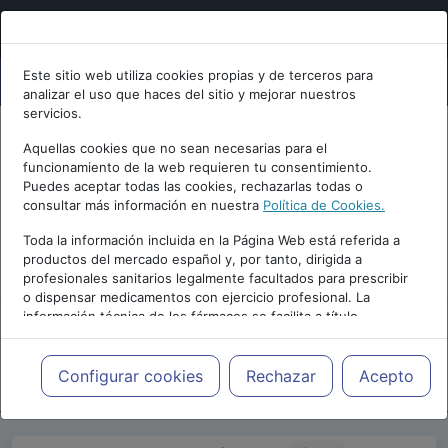
Este sitio web utiliza cookies propias y de terceros para
analizar el uso que haces del sitio y mejorar nuestros
servicios.
Aquellas cookies que no sean necesarias para el
funcionamiento de la web requieren tu consentimiento.
Puedes aceptar todas las cookies, rechazarlas todas o
consultar más información en nuestra
Política de Cookies.
PUBLICIDAD
Toda la información incluida en la Página Web está referida a
productos del mercado español y, por tanto, dirigida a
profesionales sanitarios legalmente facultados para prescribir
o dispensar medicamentos con ejercicio profesional. La
información técnica de los fármacos se facilita a título
meramente informativo, siendo responsabilidad de los
profesionales facultados prescribir medicamentos y decidir, en
Repositorio de Artículos
|
Psicologia.com
|
cada caso concreto, el tratamiento más adecuado a las
Configurar cookies
Rechazar
Acepto
24 Edición | 2020
necesidades del paciente.