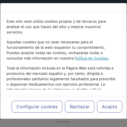
Este sitio web utiliza cookies propias y de terceros para
analizar el uso que haces del sitio y mejorar nuestros
servicios.
Aquellas cookies que no sean necesarias para el
funcionamiento de la web requieren tu consentimiento.
Puedes aceptar todas las cookies, rechazarlas todas o
consultar más información en nuestra
Política de Cookies.
Toda la información incluida en la Página Web está referida a
productos del mercado español y, por tanto, dirigida a
profesionales sanitarios legalmente facultados para prescribir
o dispensar medicamentos con ejercicio profesional. La
información técnica de los fármacos se facilita a título
meramente informativo, siendo responsabilidad de los
profesionales facultados prescribir medicamentos y decidir, en
cada caso concreto, el tratamiento más adecuado a las
Configurar cookies
Rechazar
Acepto
necesidades del paciente.
PUBLICIDAD