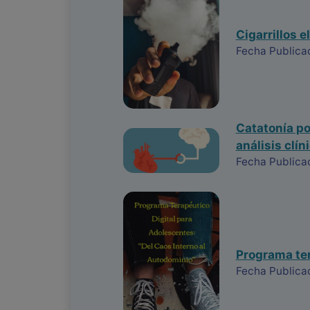
Cigarrillos 
Fecha Publica
Catatonía po
análisis clín
Fecha Publica
Programa ter
Fecha Publicac