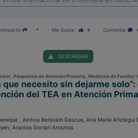
Virtual Internacional de Enfermería en Salud 
ompartir
Me Gusta
Comentar
0
DESCARGAR
star , Psiquiatría de Atención Primaria , Medicina de Familia/
a que necesito sin dejarme solo”:
ención del TEA en Atención Prima
enique , Ainhoa Berasain Gascue, Ana María Ariztegui
oyen, Arantxa Gortari Arraztoa