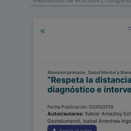
Repositorio de Artículos
|
Congreso 
C
Atención primaria , Salud Mental y Biene
“Respeta la distanci
diagnóstico e interv
Fecha Publicación: 02/05/2019
Autor/autores:
Xabier Ameztoy Ech
Gaztelumendi, Isabel Arrechea Irig