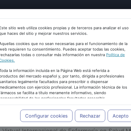
tría
Psicología
Neurociencia
Bienestar
Congreso
Este sitio web utiliza cookies propias y de terceros para analizar el uso
que haces del sitio y mejorar nuestros servicios.
Aquellas cookies que no sean necesarias para el funcionamiento de la
web requieren tu consentimiento. Puedes aceptar todas las cookies,
rechazarlas todas o consultar más información en nuestra
Política de
Cookies.
Toda la información incluida en la Página Web está referida a
productos del mercado español y, por tanto, dirigida a profesionales
sanitarios legalmente facultados para prescribir o dispensar
medicamentos con ejercicio profesional. La información técnica de los
PUBLICIDAD
fármacos se facilita a título meramente informativo, siendo
responsabilidad de los profesionales facultados prescribir
medicamentos y decidir, en cada caso concreto, el tratamiento más
adecuado a las necesidades del paciente.
Configurar cookies
Rechazar
Acepto