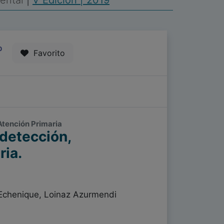
Mental
|
V Edición | 2019
0
Favorito
 Atención Primaria
 detección,
ria.
 Echenique, Loinaz Azurmendi