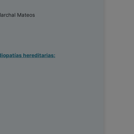
Marchal Mateos
iopatías hereditarias: