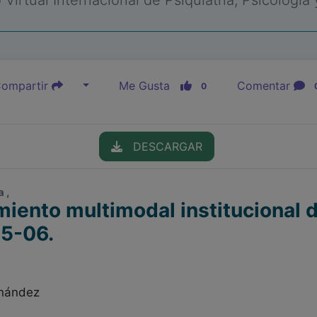
Virtual Internacional de Psiquiatría, Psicología
ompartir
Me Gusta
Comentar
0
DESCARGAR
 ,
miento multimodal institucional d
05-06.
rnández