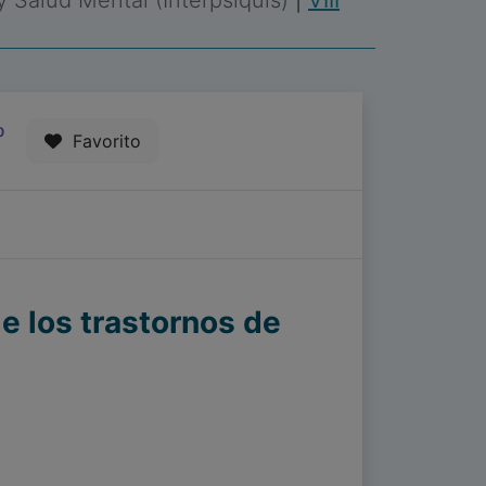
 y Salud Mental (Interpsiquis)
|
VIII
0
Favorito
e los trastornos de