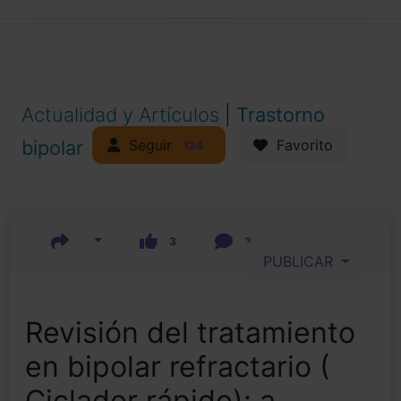
Actualidad y Artículos
|
Trastorno
Seguir
bipolar
Favorito
124
3
2
PUBLICAR
Revisión del tratamiento
en bipolar refractario (
Ciclador rápido): a