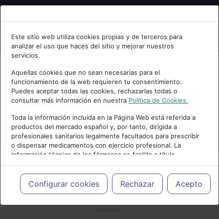
Bienvenid@ a psiquiatria.com
Este sitio web utiliza cookies propias y de terceros para
analizar el uso que haces del sitio y mejorar nuestros
Escribe tu Email
servicios.
Aquellas cookies que no sean necesarias para el
funcionamiento de la web requieren tu consentimiento.
Accede o regístrate con tu email.
Puedes aceptar todas las cookies, rechazarlas todas o
consultar más información en nuestra
Política de Cookies.
Toda la información incluida en la Página Web está referida a
productos del mercado español y, por tanto, dirigida a
Cancelar
profesionales sanitarios legalmente facultados para prescribir
o dispensar medicamentos con ejercicio profesional. La
información técnica de los fármacos se facilita a título
meramente informativo, siendo responsabilidad de los
profesionales facultados prescribir medicamentos y decidir, en
cada caso concreto, el tratamiento más adecuado a las
Configurar cookies
Rechazar
Acepto
necesidades del paciente.
PUBLICIDAD