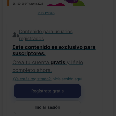
PUBLICIDAD
Contenido para usuarios
registrados
Este contenido es exclusivo para
suscriptores.
Crea tu cuenta
gratis
y léelo
completo ahora.
¿Ya estás registrado?
Inicia sesión aquí
.
Regístrate gratis
Iniciar sesión