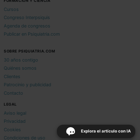
FORMACIÓN Y CIENCIA
Cursos
Congreso Interpsiquis
Agenda de congresos
Publicar en Psiquiatria.com
SOBRE PSIQUIATRIA.COM
30 años contigo
Quiénes somos
Clientes
Patrocinio y publicidad
Contacto
LEGAL
Aviso legal
Privacidad
Cookies
Explora el artículo con IA
Condiciones de uso