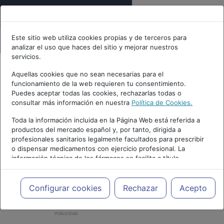
Este sitio web utiliza cookies propias y de terceros para
analizar el uso que haces del sitio y mejorar nuestros
servicios.
Aquellas cookies que no sean necesarias para el
funcionamiento de la web requieren tu consentimiento.
Puedes aceptar todas las cookies, rechazarlas todas o
consultar más información en nuestra
Política de Cookies.
Toda la información incluida en la Página Web está referida a
productos del mercado español y, por tanto, dirigida a
profesionales sanitarios legalmente facultados para prescribir
o dispensar medicamentos con ejercicio profesional. La
información técnica de los fármacos se facilita a título
meramente informativo, siendo responsabilidad de los
profesionales facultados prescribir medicamentos y decidir, en
cada caso concreto, el tratamiento más adecuado a las
Configurar cookies
Rechazar
Acepto
necesidades del paciente.
PUBLICIDAD