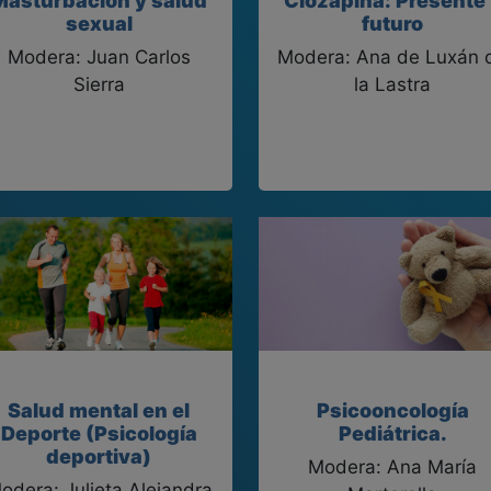
Masturbación y salud
Clozapina: Presente
sexual
futuro
Modera: Juan Carlos
Modera: Ana de Luxán 
Sierra
la Lastra
Salud mental en el
Psicooncología
Deporte (Psicología
Pediátrica.
deportiva)
Modera: Ana María
odera: Julieta Alejandra