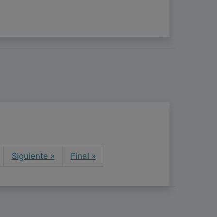
Next
Siguiente »
Final »