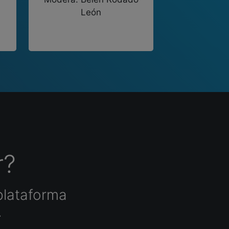
León
r?
plataforma
.