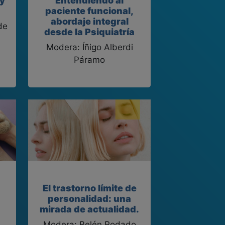
 y
Entendiendo al
paciente funcional,
abordaje integral
de
desde la Psiquiatría
Modera: Íñigo Alberdi
Páramo
El trastorno límite de
personalidad: una
mirada de actualidad.
Modera: Belén Rodado