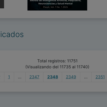
licados
Total registros: 11751
(Visualizando del 11735 al 11740)
r
1
...
2347
2348
2349
...
2351