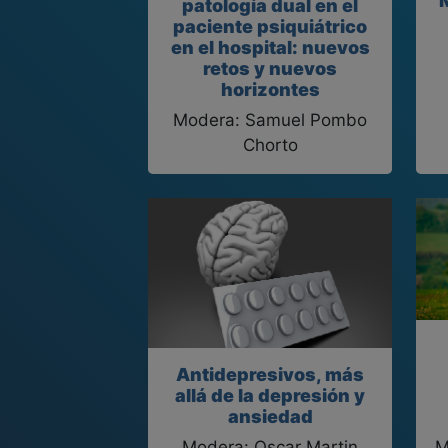
patología dual en el
paciente psiquiátrico
en el hospital: nuevos
retos y nuevos
horizontes
Modera: Samuel Pombo
Chorto
Antidepresivos, más
allá de la depresión y
ansiedad
Modera: Oscar Martin
M