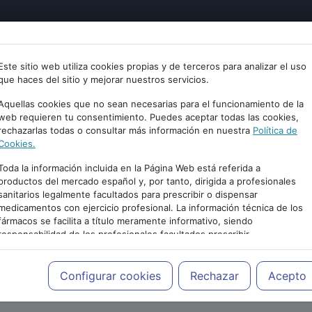
tría
Psicología
Neurociencia
Bienestar
Congreso
Este sitio web utiliza cookies propias y de terceros para analizar el uso
que haces del sitio y mejorar nuestros servicios.
Aquellas cookies que no sean necesarias para el funcionamiento de la
web requieren tu consentimiento. Puedes aceptar todas las cookies,
rechazarlas todas o consultar más información en nuestra
Política de
Cookies.
Toda la información incluida en la Página Web está referida a
productos del mercado español y, por tanto, dirigida a profesionales
sanitarios legalmente facultados para prescribir o dispensar
medicamentos con ejercicio profesional. La información técnica de los
fármacos se facilita a título meramente informativo, siendo
responsabilidad de los profesionales facultados prescribir
medicamentos y decidir, en cada caso concreto, el tratamiento más
PUBLICIDAD
adecuado a las necesidades del paciente.
Configurar cookies
Rechazar
Acepto