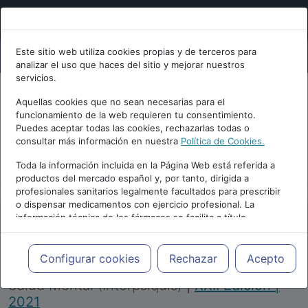
Este sitio web utiliza cookies propias y de terceros para
analizar el uso que haces del sitio y mejorar nuestros
servicios.
Aquellas cookies que no sean necesarias para el
funcionamiento de la web requieren tu consentimiento.
Puedes aceptar todas las cookies, rechazarlas todas o
consultar más información en nuestra
Política de Cookies.
PUBLICIDAD
Toda la información incluida en la Página Web está referida a
productos del mercado español y, por tanto, dirigida a
profesionales sanitarios legalmente facultados para prescribir
o dispensar medicamentos con ejercicio profesional. La
información técnica de los fármacos se facilita a título
meramente informativo, siendo responsabilidad de los
profesionales facultados prescribir medicamentos y decidir, en
Repositorio de Artículos
|
Congreso Virtual
cada caso concreto, el tratamiento más adecuado a las
Configurar cookies
Rechazar
Acepto
Internacional de Psiquiatría, Psicología y
necesidades del paciente.
Salud Mental (Interpsiquis)
|
XXII Edición |
2021