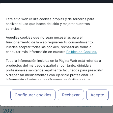
Este sitio web utiliza cookies propias y de terceros para
analizar el uso que haces del sitio y mejorar nuestros
servicios.
Aquellas cookies que no sean necesarias para el
funcionamiento de la web requieren tu consentimiento.
Puedes aceptar todas las cookies, rechazarlas todas o
consultar más información en nuestra
Política de Cookies.
PUBLICIDAD
Toda la información incluida en la Página Web está referida a
productos del mercado español y, por tanto, dirigida a
profesionales sanitarios legalmente facultados para prescribir
o dispensar medicamentos con ejercicio profesional. La
información técnica de los fármacos se facilita a título
meramente informativo, siendo responsabilidad de los
profesionales facultados prescribir medicamentos y decidir, en
Repositorio de Artículos
|
Congreso Virtual
cada caso concreto, el tratamiento más adecuado a las
Configurar cookies
Rechazar
Acepto
Internacional de Psiquiatría, Psicología y
necesidades del paciente.
Salud Mental (Interpsiquis)
|
XXII Edición |
2021