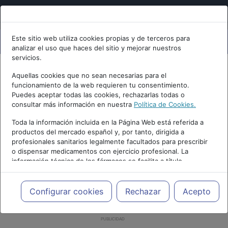
Este sitio web utiliza cookies propias y de terceros para
analizar el uso que haces del sitio y mejorar nuestros
servicios.
Aquellas cookies que no sean necesarias para el
funcionamiento de la web requieren tu consentimiento.
Puedes aceptar todas las cookies, rechazarlas todas o
consultar más información en nuestra
Política de Cookies.
Toda la información incluida en la Página Web está referida a
productos del mercado español y, por tanto, dirigida a
profesionales sanitarios legalmente facultados para prescribir
o dispensar medicamentos con ejercicio profesional. La
información técnica de los fármacos se facilita a título
meramente informativo, siendo responsabilidad de los
profesionales facultados prescribir medicamentos y decidir, en
cada caso concreto, el tratamiento más adecuado a las
Configurar cookies
Rechazar
Acepto
necesidades del paciente.
PUBLICIDAD