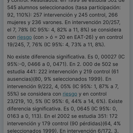
y control. Resultados: en 1999 se estudia 502 de
545 alumnos seleccionados (tasa participación:
92, 110%): 257 intervención y 245 control, 266
mujeres y 236 varones. En intervención 20/257,
el 7, 78% (IC 95%: 4, 82% a 11, 8%) se considera
con
riesgo
(con > ó = 20 en EAT-26) y en control
19/245, 7, 76% (IC 95%: 4, 73% a 11, 8%).
No existe diferencia significativa. Es 0, 00027 (IC
95%:-0, 0466 a 0, 0471). En 2. 000 de 502 se
estudia 441: 222 intervención y 219 control (61
ausencias)(80, 9% seleccionados 1999). En
intervención 9/222, 4, 05% (IC 95%: 1, 87% a 7,
55%) se considera con
riesgo
y en control
23/219, 10, 5% (IC 95%: 6, 44% a 14, 6%). Existe
diferencia significativa. Es 0, 0645 (IC 95%: 0,
0163 a 0, 113). En el 2002 se estudia 351: 172
intervención y 179 control (90 pérdidas)(64, 4%
seleccionados 1999). En intervención 6/172, 3,