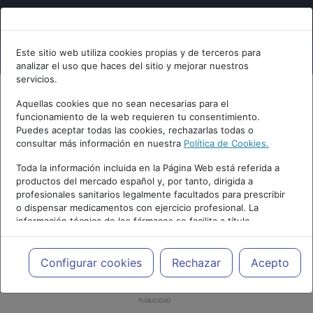
Este sitio web utiliza cookies propias y de terceros para
analizar el uso que haces del sitio y mejorar nuestros
servicios.
Aquellas cookies que no sean necesarias para el
funcionamiento de la web requieren tu consentimiento.
Puedes aceptar todas las cookies, rechazarlas todas o
consultar más información en nuestra
Política de Cookies.
Toda la información incluida en la Página Web está referida a
productos del mercado español y, por tanto, dirigida a
profesionales sanitarios legalmente facultados para prescribir
o dispensar medicamentos con ejercicio profesional. La
información técnica de los fármacos se facilita a título
meramente informativo, siendo responsabilidad de los
profesionales facultados prescribir medicamentos y decidir, en
cada caso concreto, el tratamiento más adecuado a las
Configurar cookies
Rechazar
Acepto
necesidades del paciente.
PUBLICIDAD