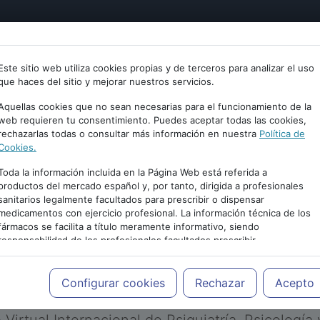
tría
Psicología
Neurociencia
Bienestar
Congreso
Este sitio web utiliza cookies propias y de terceros para analizar el uso
que haces del sitio y mejorar nuestros servicios.
Aquellas cookies que no sean necesarias para el funcionamiento de la
web requieren tu consentimiento. Puedes aceptar todas las cookies,
rechazarlas todas o consultar más información en nuestra
Política de
Cookies.
Toda la información incluida en la Página Web está referida a
productos del mercado español y, por tanto, dirigida a profesionales
sanitarios legalmente facultados para prescribir o dispensar
medicamentos con ejercicio profesional. La información técnica de los
PUBLICIDAD
fármacos se facilita a título meramente informativo, siendo
responsabilidad de los profesionales facultados prescribir
medicamentos y decidir, en cada caso concreto, el tratamiento más
adecuado a las necesidades del paciente.
Configurar cookies
Rechazar
Acepto