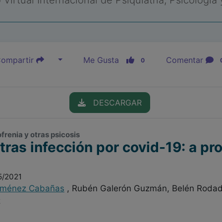
Virtual Internacional de Psiquiatría, Psicología
ompartir
Me Gusta
Comentar
0
DESCARGAR
ofrenia y otras psicosis
tras infección por covid-19: a pr
5/2021
iménez Cabañas
, Rubén Galerón Guzmán, Belén Rodad
z