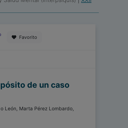
 y Salud Mental (Interpsiquis)
|
XXII
0
Favorito
opósito de un caso
o León, Marta Pérez Lombardo,