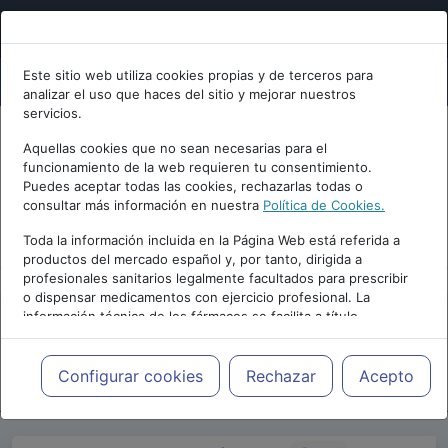
Este sitio web utiliza cookies propias y de terceros para
analizar el uso que haces del sitio y mejorar nuestros
servicios.
Aquellas cookies que no sean necesarias para el
funcionamiento de la web requieren tu consentimiento.
Puedes aceptar todas las cookies, rechazarlas todas o
consultar más información en nuestra
Política de Cookies.
PUBLICIDAD
Toda la información incluida en la Página Web está referida a
productos del mercado español y, por tanto, dirigida a
profesionales sanitarios legalmente facultados para prescribir
o dispensar medicamentos con ejercicio profesional. La
información técnica de los fármacos se facilita a título
meramente informativo, siendo responsabilidad de los
profesionales facultados prescribir medicamentos y decidir, en
Repositorio de Artículos
|
Congreso Virtual
cada caso concreto, el tratamiento más adecuado a las
Configurar cookies
Rechazar
Acepto
Internacional de Psicología
|
I Edición | 2017
necesidades del paciente.