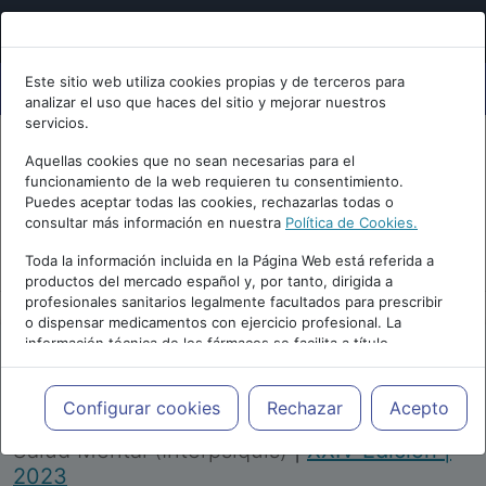
Este sitio web utiliza cookies propias y de terceros para
analizar el uso que haces del sitio y mejorar nuestros
servicios.
Aquellas cookies que no sean necesarias para el
funcionamiento de la web requieren tu consentimiento.
Puedes aceptar todas las cookies, rechazarlas todas o
consultar más información en nuestra
Política de Cookies.
PUBLICIDAD
Toda la información incluida en la Página Web está referida a
productos del mercado español y, por tanto, dirigida a
profesionales sanitarios legalmente facultados para prescribir
o dispensar medicamentos con ejercicio profesional. La
información técnica de los fármacos se facilita a título
meramente informativo, siendo responsabilidad de los
profesionales facultados prescribir medicamentos y decidir, en
Repositorio de Artículos
|
Congreso Virtual
cada caso concreto, el tratamiento más adecuado a las
Configurar cookies
Rechazar
Acepto
Internacional de Psiquiatría, Psicología y
necesidades del paciente.
Salud Mental (Interpsiquis)
|
XXIV Edición |
2023