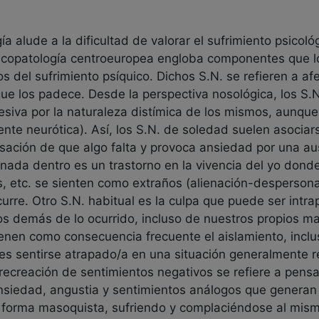
ía alude a la dificultad de valorar el sufrimiento psicol
psicopatología centroeuropea engloba componentes que lo
cos del sufrimiento psíquico. Dichos S.N. se refieren a 
que los padece. Desde la perspectiva nosológica, los S
esiva por la naturaleza distímica de los mismos, aunqu
nte neurótica). Así, los S.N. de soledad suelen asociar
nsación de que algo falta y provoca ansiedad por una a
nada dentro es un trastorno en la vivencia del yo donde
, etc. se sienten como extraños (alienación-despersona
curre. Otro S.N. habitual es la culpa que puede ser intra
 los demás de lo ocurrido, incluso de nuestros propios m
ienen como consecuencia frecuente el aislamiento, incluso
es sentirse atrapado/a en una situación generalmente re
recreación de sentimientos negativos se refiere a pensa
 ansiedad, angustia y sentimientos análogos que generan
e forma masoquista, sufriendo y complaciéndose al mism