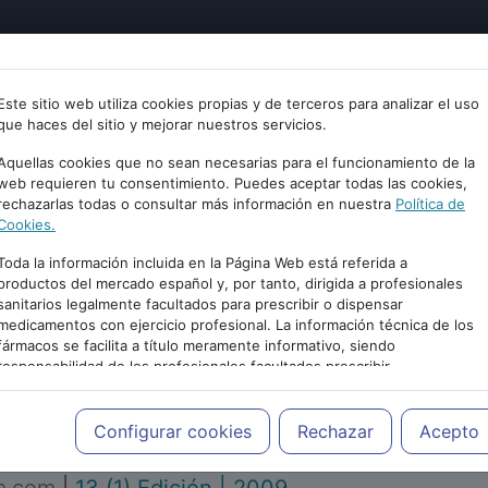
tría
Psicología
Neurociencia
Bienestar
Congreso
Este sitio web utiliza cookies propias y de terceros para analizar el uso
que haces del sitio y mejorar nuestros servicios.
Aquellas cookies que no sean necesarias para el funcionamiento de la
web requieren tu consentimiento. Puedes aceptar todas las cookies,
rechazarlas todas o consultar más información en nuestra
Política de
Cookies.
Toda la información incluida en la Página Web está referida a
productos del mercado español y, por tanto, dirigida a profesionales
sanitarios legalmente facultados para prescribir o dispensar
medicamentos con ejercicio profesional. La información técnica de los
PUBLICIDAD
fármacos se facilita a título meramente informativo, siendo
responsabilidad de los profesionales facultados prescribir
medicamentos y decidir, en cada caso concreto, el tratamiento más
adecuado a las necesidades del paciente.
Configurar cookies
Rechazar
Acepto